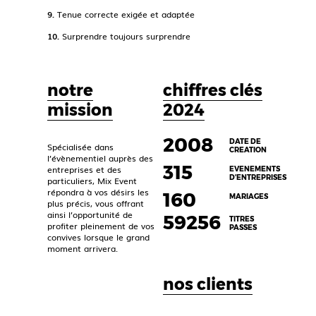
9.
Tenue correcte exigée et adaptée
10.
Surprendre toujours surprendre
notre
chiffres clés
mission
2024
2008
DATE DE
Spécialisée dans
CREATION
l’évènementiel auprès des
315
entreprises et des
EVENEMENTS
D’ENTREPRISES
particuliers, Mix Event
répondra à vos désirs les
160
MARIAGES
plus précis, vous offrant
ainsi l’opportunité de
59317
TITRES
profiter pleinement de vos
PASSES
convives lorsque le grand
moment arrivera.
nos clients