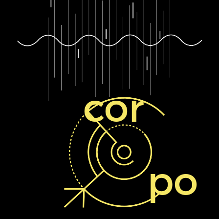
cor
po