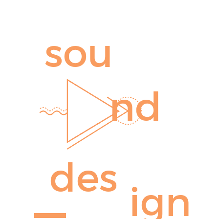
sou
nd
des
ign