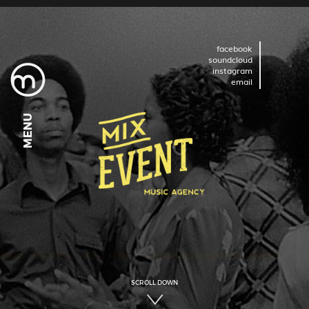
facebook
soundcloud
instagram
email
MENU
MENU
MENU
MENU
MENU
MENU
MENU
MENU
MENU
SCROLL DOWN