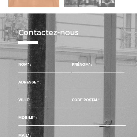
Contactez-nous
NOM* :
PRÉNOM* :
ADRESSE * :
VILLE* :
CODE POSTAL* :
MOBILE* :
MAIL* :