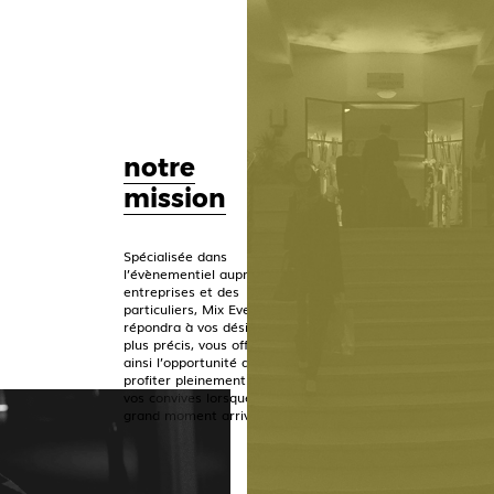
notre
mission
Spécialisée dans
l’évènementiel auprès des
entreprises et des
particuliers, Mix Event
répondra à vos désirs les
plus précis, vous offrant
ainsi l’opportunité de
profiter pleinement de
vos convives lorsque le
grand moment arrivera.