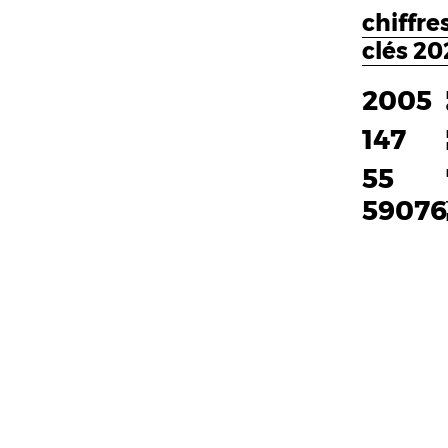
chiffre
clés 20
2008
308
115
59159