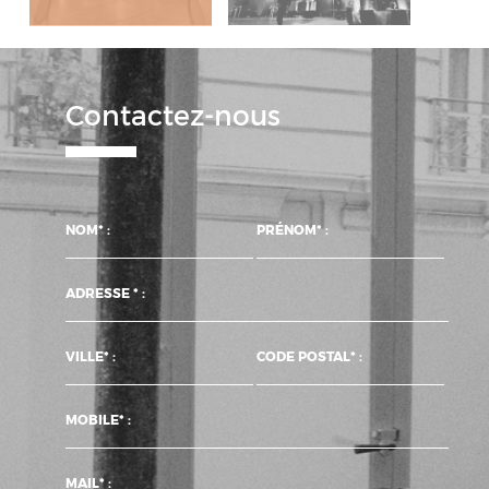
Contactez-nous
NOM* :
PRÉNOM* :
ADRESSE * :
VILLE* :
CODE POSTAL* :
MOBILE* :
MAIL* :