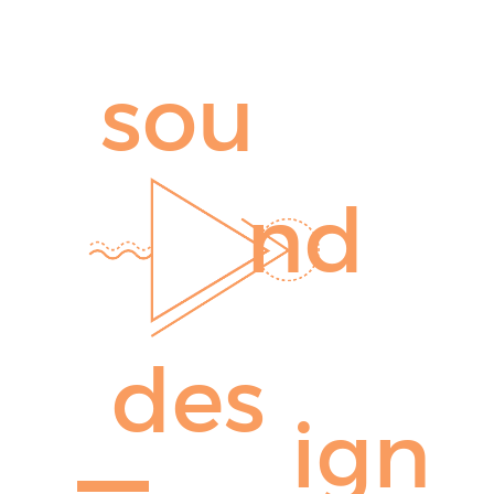
sou
nd
des
ign