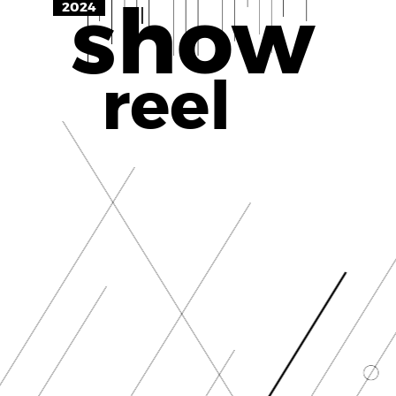
show
2024
reel