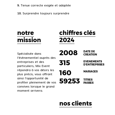
9.
Tenue correcte exigée et adaptée
10.
Surprendre toujours surprendre
notre
chiffres clés
mission
2024
2008
DATE DE
Spécialisée dans
CREATION
l’évènementiel auprès des
315
entreprises et des
EVENEMENTS
D’ENTREPRISES
particuliers, Mix Event
répondra à vos désirs les
160
MARIAGES
plus précis, vous offrant
ainsi l’opportunité de
59317
TITRES
profiter pleinement de vos
PASSES
convives lorsque le grand
moment arrivera.
nos clients