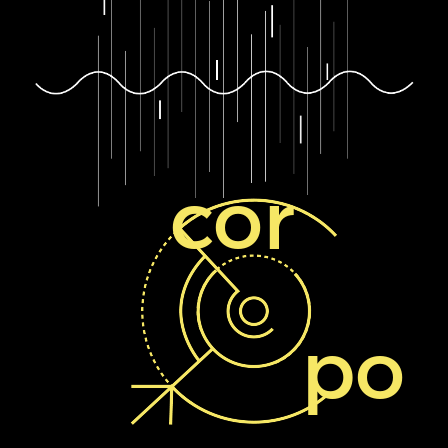
cor
po