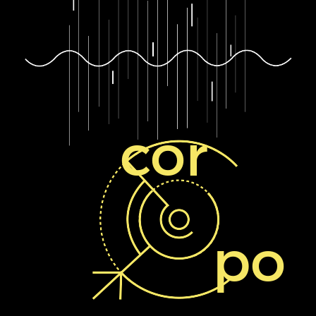
cor
po