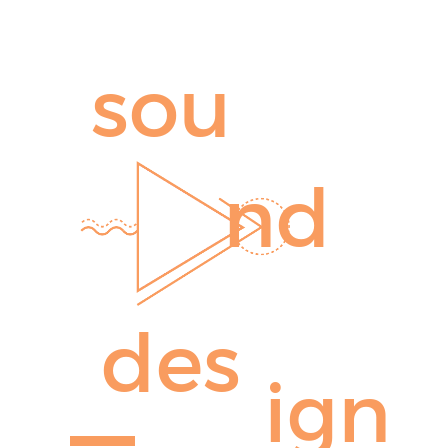
sou
nd
des
ign