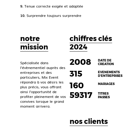
9.
Tenue correcte exigée et adaptée
10.
Surprendre toujours surprendre
notre
chiffres clés
mission
2024
2008
DATE DE
Spécialisée dans
CREATION
l’évènementiel auprès des
315
entreprises et des
EVENEMENTS
D’ENTREPRISES
particuliers, Mix Event
répondra à vos désirs les
160
MARIAGES
plus précis, vous offrant
ainsi l’opportunité de
59317
TITRES
profiter pleinement de vos
PASSES
convives lorsque le grand
moment arrivera.
nos clients