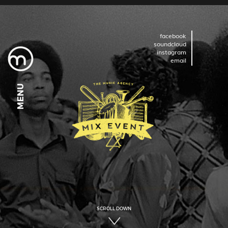
facebook
soundcloud
instagram
email
MENU
MENU
MENU
MENU
MENU
MENU
MENU
MENU
MENU
SCROLL DOWN