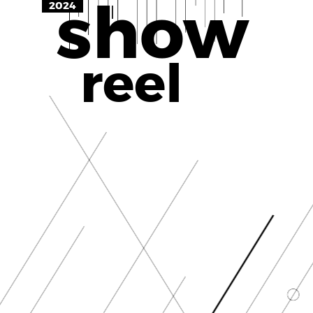
show
2024
reel