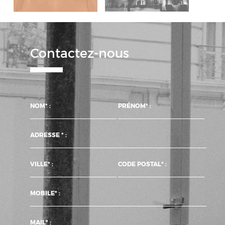
Contactez-nous
NOM* :
PRÉNOM* :
ADRESSE * :
VILLE* :
CODE POSTAL* :
MOBILE* :
MAIL* :