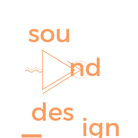
sou
nd
des
ign