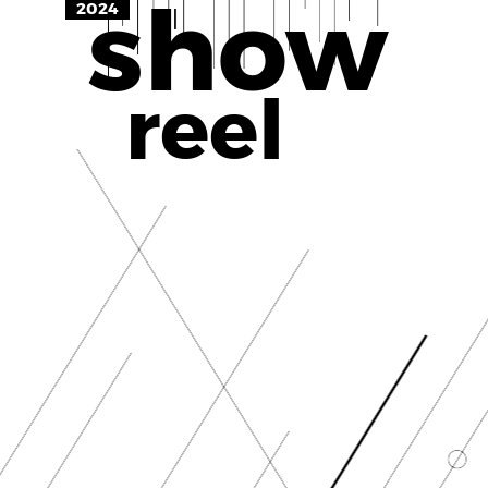
show
2024
reel