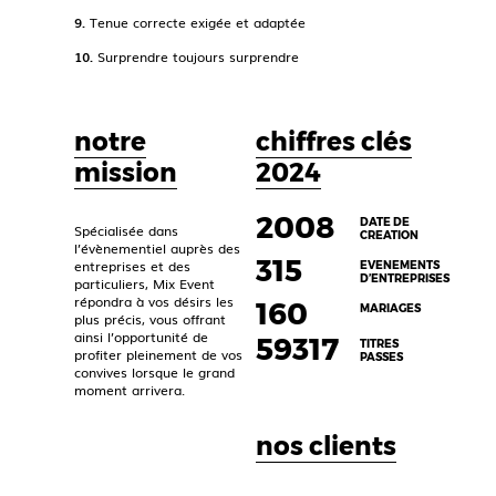
9.
Tenue correcte exigée et adaptée
10.
Surprendre toujours surprendre
notre
chiffres clés
mission
2024
2008
DATE DE
Spécialisée dans
CREATION
l’évènementiel auprès des
315
entreprises et des
EVENEMENTS
D’ENTREPRISES
particuliers, Mix Event
répondra à vos désirs les
160
MARIAGES
plus précis, vous offrant
ainsi l’opportunité de
59317
TITRES
profiter pleinement de vos
PASSES
convives lorsque le grand
moment arrivera.
nos clients