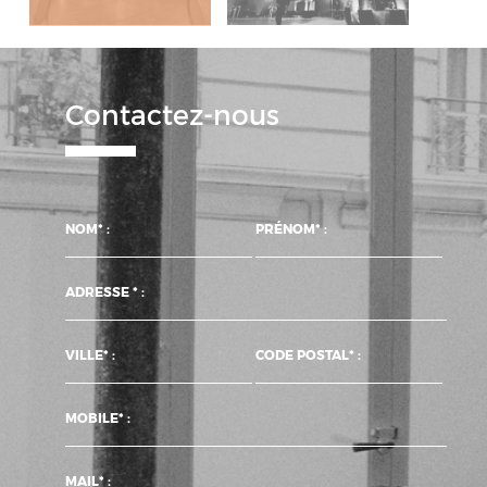
Contactez-nous
NOM* :
PRÉNOM* :
ADRESSE * :
VILLE* :
CODE POSTAL* :
MOBILE* :
MAIL* :