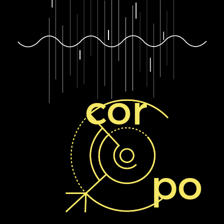
cor
po