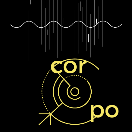
cor
po