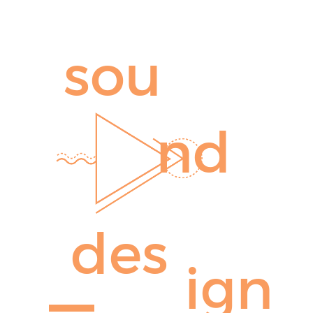
sou
nd
des
ign