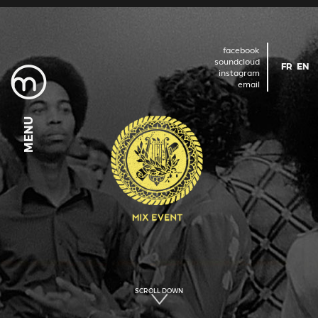
facebook
soundcloud
FR
EN
instagram
email
MENU
MENU
MENU
MENU
MENU
MENU
MENU
MENU
MENU
SCROLL DOWN