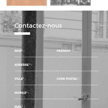
Contactez-nous
NOM* :
PRÉNOM* :
ADRESSE * :
VILLE* :
CODE POSTAL* :
MOBILE* :
MAIL* :