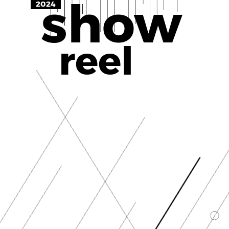
show
2024
reel