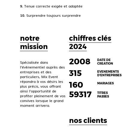
9.
Tenue correcte exigée et adaptée
10.
Surprendre toujours surprendre
notre
chiffres clés
mission
2024
2008
DATE DE
Spécialisée dans
CREATION
l’évènementiel auprès des
315
entreprises et des
EVENEMENTS
D’ENTREPRISES
particuliers, Mix Event
répondra à vos désirs les
160
MARIAGES
plus précis, vous offrant
ainsi l’opportunité de
59317
TITRES
profiter pleinement de vos
PASSES
convives lorsque le grand
moment arrivera.
nos clients